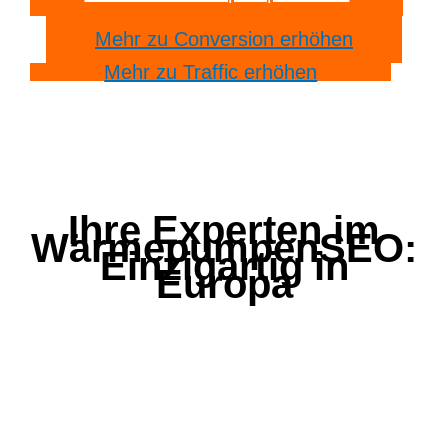
Mehr zu Conversion erhöhen
Mehr zu Traffic erhöhen
Ihre Experten im
WärmepumpenSEO:
Einzigartig in
Europa