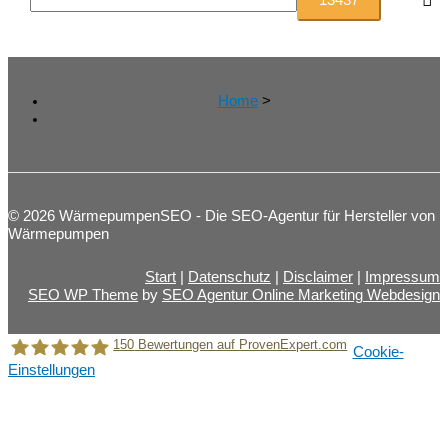
c
h
e
n
Home
>
n
a
c
h
© 2026 WärmepumpenSEO - Die SEO-Agentur für Hersteller von
Wärmepumpen
:
Start
|
Datenschutz
|
Disclaimer
|
Impressum
SEO WP Theme
by
SEO Agentur Online Marketing Webdesign
150
Bewertungen auf ProvenExpert.com
Cookie-
Einstellungen
Holger Korsten